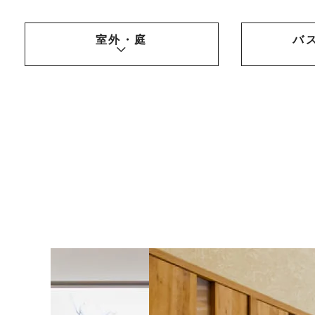
室外・庭
バ